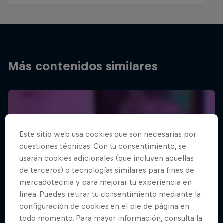
Más contenidos similares
Este sitio web usa cookies que son necesarias por
cuestiones técnicas. Con tu consentimiento, se
usarán cookies adicionales (que incluyen aquellas
de terceros) o tecnologías similares para fines de
mercadotecnia y para mejorar tu experiencia en
línea. Puedes retirar tu consentimiento mediante la
configuración de cookies en el pie de página en
todo momento. Para mayor información, consulta la