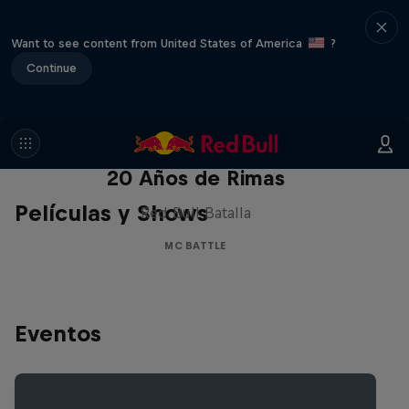
Want to see content from United States of America
?
Continue
Red Bull Batalla Nueva Historia:
20 Años de Rimas
Películas y Shows
Red Bull Batalla
MC BATTLE
Eventos