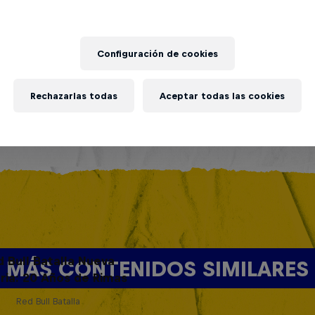
Configuración de cookies
Rechazarlas todas
Aceptar todas las cookies
d Bull Batalla Nueva
MÁS CONTENIDOS SIMILARES
ria: 20 Años de Rimas
Red Bull Batalla