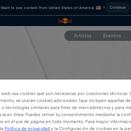
Continue
Want to see content from United States of America
?
Artistas
Eventos
o web usa cookies que son necesarias por cuestiones técnicas. 
iento, se usarán cookies adicionales (que incluyen aquellas de
 o tecnologías similares para fines de mercadotecnia y para me
ia en línea. Puedes retirar tu consentimiento mediante la conf
es en el pie de página en todo momento. Para mayor informaci
 la
Política de privacidad
y la Configuración de cookies en la pa