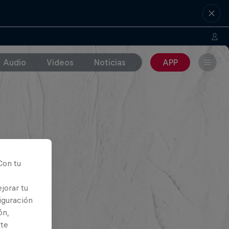
Audio
Videos
Noticias
APP
Con tu
jorar tu
iguración
ón,
rte