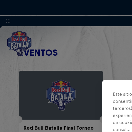
EVENTOS
Este siti
consentim
terceros)
experienc
de cooki
Red Bull Batalla Final Torneo
consulta