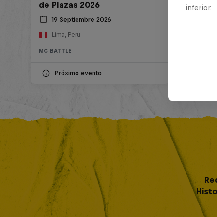
de Plazas 2026
inferior.
19 Septiembre 2026
Lima, Peru
MC BATTLE
Próximo evento
Re
Histo