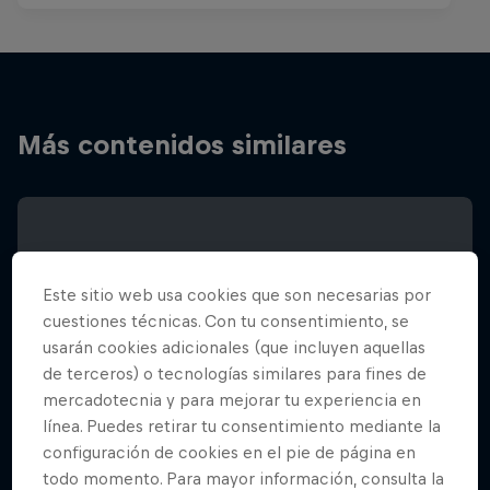
Más contenidos similares
Este sitio web usa cookies que son necesarias por
cuestiones técnicas. Con tu consentimiento, se
usarán cookies adicionales (que incluyen aquellas
de terceros) o tecnologías similares para fines de
mercadotecnia y para mejorar tu experiencia en
línea. Puedes retirar tu consentimiento mediante la
configuración de cookies en el pie de página en
todo momento. Para mayor información, consulta la