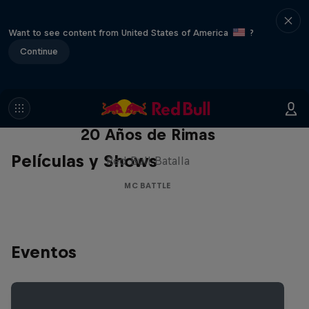
Want to see content from United States of America
?
Continue
Red Bull Batalla Nueva Historia:
20 Años de Rimas
Películas y Shows
Red Bull Batalla
MC BATTLE
Eventos