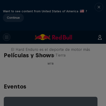
Want to see content from United States of America
?
Continue
Hard Enduro 2025: ¿La
temporada más difícil?
El Hard Enduro es el deporte de motor más
Películas y Shows
duro de la Tierra
MTB
Eventos