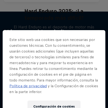
Hard Enduro 2025: ¿La
temporada más difícil?
El Hard Enduro es el deporte de motor más
Más contenidos similares
duro de la Tierra
Este sitio web usa cookies que son necesarias por
MTB
cuestiones técnicas. Con tu consentimiento, se
usarán cookies adicionales (que incluyen aquellas
de terceros) o tecnologías similares para fines de
mercadotecnia y para mejorar tu experiencia en
línea. Puedes retirar tu consentimiento mediante la
configuración de cookies en el pie de página en
todo momento. Para mayor información, consulta la
Política de privacidad
y la Configuración de cookies
en la parte inferior.
Configuración de cookies