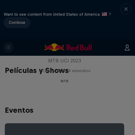
Want to see content from United States of America
?
Continue
Beyond the Line
Descubre más de la Copa del Mundo de
MTB UCI 2023
Películas y Shows
2 Temporadas · 8 episodios
MTB
Eventos