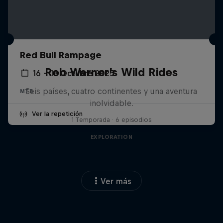
Red Bull Rampage
Rob Warner’s Wild Rides
16 – 18 Octubre 2025
Seis países, cuatro continentes y una aventura
MTB
inolvidable.
Ver la repetición
1 Temporada · 6 episodios
EXPLORATION
Ver más