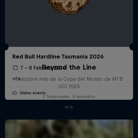
Red Bull Hardline Tasmania 2026
Beyond the Line
7 – 8 Febrero 2026
Descubre más de la Copa del Mundo de MTB
MTB
UCI 2023
Último evento
2 Temporadas · 8 episodios
MTB