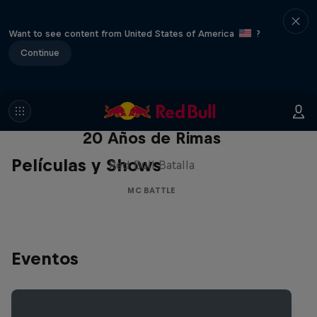
Want to see content from United States of America
?
Continue
Red Bull Batalla Nueva Historia:
20 Años de Rimas
Películas y Shows
Red Bull Batalla
MC BATTLE
Eventos