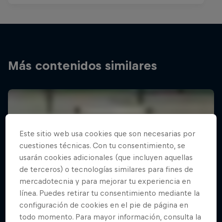
Más contenidos similares
Este sitio web usa cookies que son necesarias por
cuestiones técnicas. Con tu consentimiento, se
usarán cookies adicionales (que incluyen aquellas
de terceros) o tecnologías similares para fines de
mercadotecnia y para mejorar tu experiencia en
línea. Puedes retirar tu consentimiento mediante la
configuración de cookies en el pie de página en
todo momento. Para mayor información, consulta la