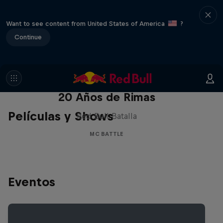
Want to see content from United States of America
?
Continue
Red Bull Batalla Nueva Historia:
20 Años de Rimas
Películas y Shows
Red Bull Batalla
MC BATTLE
Eventos