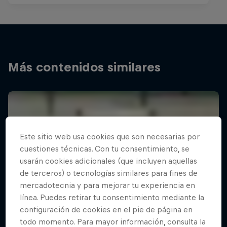
Más contenidos similares
Este sitio web usa cookies que son necesarias por
cuestiones técnicas. Con tu consentimiento, se
usarán cookies adicionales (que incluyen aquellas
de terceros) o tecnologías similares para fines de
mercadotecnia y para mejorar tu experiencia en
línea. Puedes retirar tu consentimiento mediante la
configuración de cookies en el pie de página en
todo momento. Para mayor información, consulta la