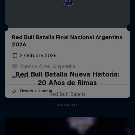
Red Bull Batalla Final Nacional Argentina
2026
2 Octubre 2026
Buenos Aires, Argentina
Red Bull Batalla Nueva Historia:
MC BATTLE
20 Años de Rimas
Tickets a la venta
Red Bull Batalla
MC BATTLE