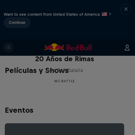
Want to see content from United States of America
?
Continue
Red Bull Batalla Nueva Historia:
20 Años de Rimas
Películas y Shows
Red Bull Batalla
MC BATTLE
Eventos