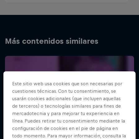
Más contenidos similares
Este sitio web usa cookies que son necesarias por
cuestiones técnicas. Con tu consentimiento, se
usarán cookies adicionales (que incluyen aquellas
de terceros) o tecnologías similares para fines de
mercadotecnia y para mejorar tu experiencia en
línea. Puedes retirar tu consentimiento mediante la
configuración de cookies en el pie de página en
todo momento. Para mayor información, consulta la