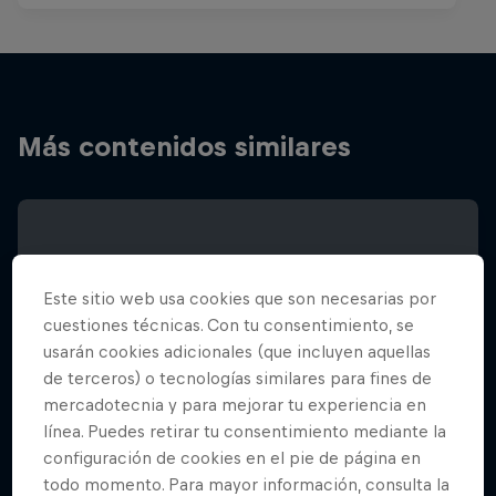
Más contenidos similares
Este sitio web usa cookies que son necesarias por
cuestiones técnicas. Con tu consentimiento, se
usarán cookies adicionales (que incluyen aquellas
de terceros) o tecnologías similares para fines de
mercadotecnia y para mejorar tu experiencia en
línea. Puedes retirar tu consentimiento mediante la
configuración de cookies en el pie de página en
todo momento. Para mayor información, consulta la