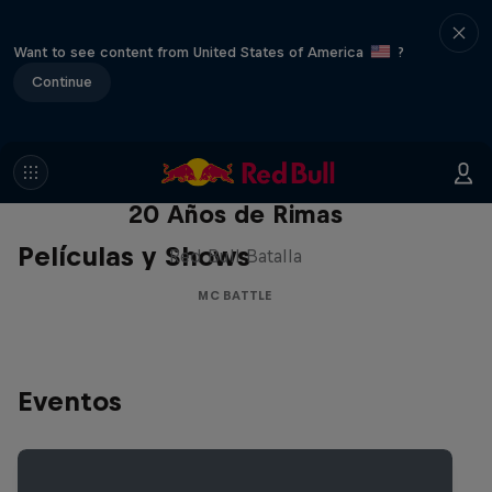
Want to see content from United States of America
?
Continue
Red Bull Batalla Nueva Historia:
20 Años de Rimas
Películas y Shows
Red Bull Batalla
MC BATTLE
Eventos