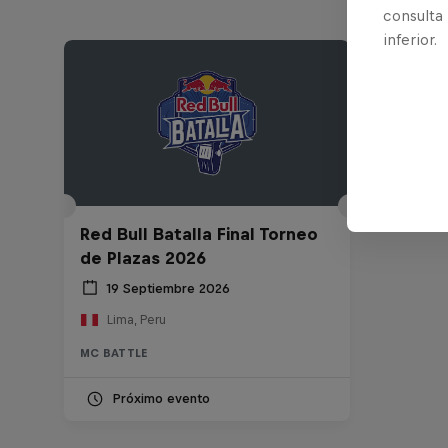
consulta
inferior.
Red Bull Batalla Final Torneo
de Plazas 2026
19 Septiembre 2026
Lima, Peru
MC BATTLE
Próximo evento