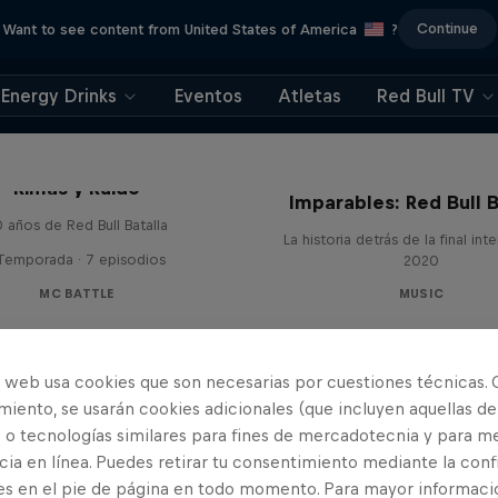
Continue
Want to see content from United States of America
?
Energy Drinks
Eventos
Atletas
Red Bull TV
Rimas y Ruido
Imparables: Red Bull B
 años de Red Bull Batalla
La historia detrás de la final int
 Temporada · 7 episodios
2020
MC BATTLE
MUSIC
o web usa cookies que son necesarias por cuestiones técnicas. 
iento, se usarán cookies adicionales (que incluyen aquellas de
 o tecnologías similares para fines de mercadotecnia y para me
ia en línea. Puedes retirar tu consentimiento mediante la conf
es en el pie de página en todo momento. Para mayor informaci