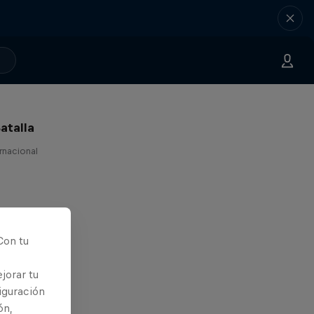
atalla
ernacional
Con tu
jorar tu
iguración
ón,