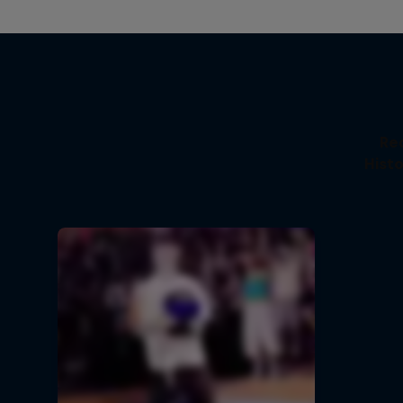
Re
Histo