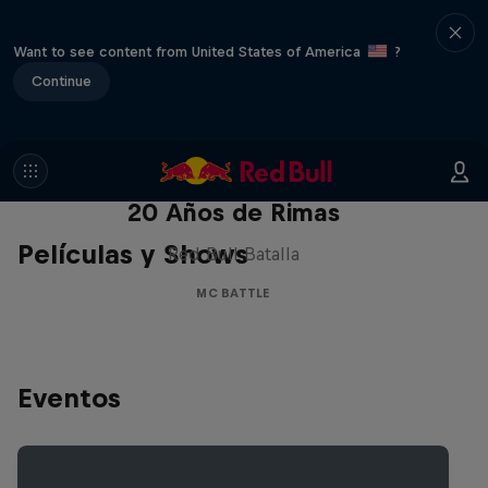
Want to see content from United States of America
?
Continue
Red Bull Batalla Nueva Historia:
20 Años de Rimas
Películas y Shows
Red Bull Batalla
MC BATTLE
Eventos