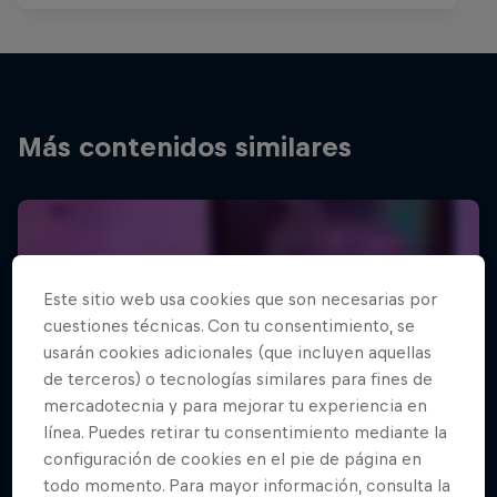
Más contenidos similares
Este sitio web usa cookies que son necesarias por
cuestiones técnicas. Con tu consentimiento, se
usarán cookies adicionales (que incluyen aquellas
de terceros) o tecnologías similares para fines de
mercadotecnia y para mejorar tu experiencia en
línea. Puedes retirar tu consentimiento mediante la
configuración de cookies en el pie de página en
todo momento. Para mayor información, consulta la