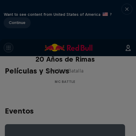
Want to see content from United States of America
?
Continue
Red Bull Batalla Nueva Historia:
20 Años de Rimas
Películas y Shows
Red Bull Batalla
MC BATTLE
Eventos