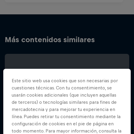
Más contenidos similares
Este sitio web usa cookies que son necesarias por
cuestiones técnicas. Con tu consentimiento, se
usarán cookies adicionales (que incluyen aquellas
de terceros) o tecnologías similares para fines de
mercadotecnia y para mejorar tu experiencia en
línea. Puedes retirar tu consentimiento mediante la
configuración de cookies en el pie de página en
todo momento. Para mayor información, consulta la