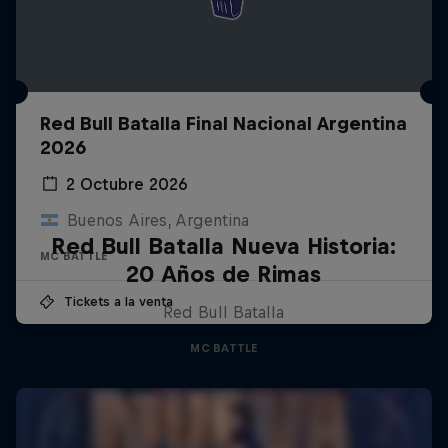
Red Bull Batalla Final Nacional Argentina
2026
2 Octubre 2026
Buenos Aires, Argentina
Red Bull Batalla Nueva Historia:
MC BATTLE
20 Años de Rimas
Tickets a la venta
Red Bull Batalla
MC BATTLE