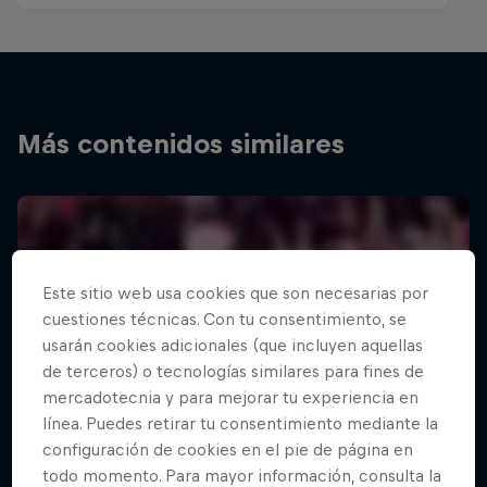
Más contenidos similares
Este sitio web usa cookies que son necesarias por
cuestiones técnicas. Con tu consentimiento, se
usarán cookies adicionales (que incluyen aquellas
de terceros) o tecnologías similares para fines de
mercadotecnia y para mejorar tu experiencia en
línea. Puedes retirar tu consentimiento mediante la
configuración de cookies en el pie de página en
todo momento. Para mayor información, consulta la