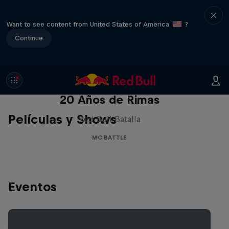
Want to see content from United States of America
?
Continue
Red Bull Batalla Nueva Historia:
20 Años de Rimas
Películas y Shows
Red Bull Batalla
MC BATTLE
Eventos