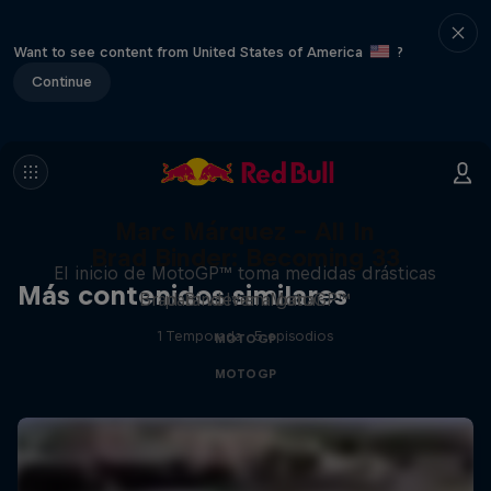
Want to see content from United States of America
?
Continue
Marc Márquez – All In
Brad Binder: Becoming 33
El inicio de MotoGP™ toma medidas drásticas
Más contenidos similares
Brad Binder en MotoGP™
para volver a ganar.
1 Temporada · 5 episodios
MOTOGP
MOTOGP