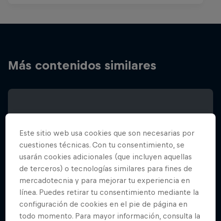
Más contenidos similares
Este sitio web usa cookies que son necesarias por
cuestiones técnicas. Con tu consentimiento, se
usarán cookies adicionales (que incluyen aquellas
de terceros) o tecnologías similares para fines de
mercadotecnia y para mejorar tu experiencia en
línea. Puedes retirar tu consentimiento mediante la
configuración de cookies en el pie de página en
todo momento. Para mayor información, consulta la