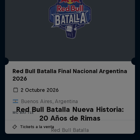
Red Bull Batalla Final Nacional Argentina
2026
2 Octubre 2026
Buenos Aires, Argentina
Red Bull Batalla Nueva Historia:
MC BATTLE
20 Años de Rimas
Tickets a la venta
Red Bull Batalla