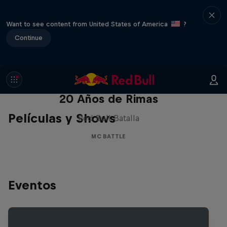
Want to see content from United States of America
?
Continue
Red Bull Batalla Nueva Historia:
20 Años de Rimas
Películas y Shows
Red Bull Batalla
MC BATTLE
Eventos