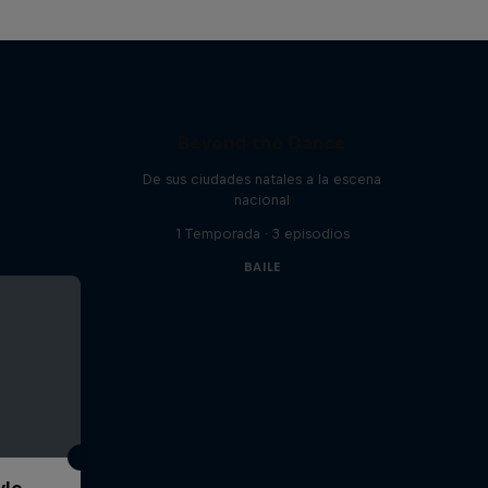
Beyond the Dance
De sus ciudades natales a la escena
nacional
1 Temporada · 3 episodios
BAILE
yle