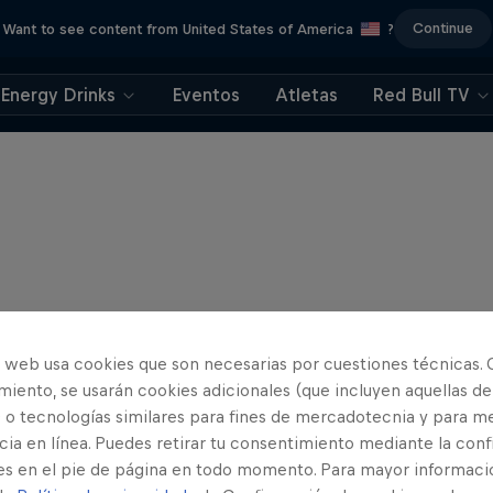
Continue
Want to see content from United States of America
?
Energy Drinks
Eventos
Atletas
Red Bull TV
o web usa cookies que son necesarias por cuestiones técnicas. 
iento, se usarán cookies adicionales (que incluyen aquellas de
 o tecnologías similares para fines de mercadotecnia y para me
ia en línea. Puedes retirar tu consentimiento mediante la conf
es en el pie de página en todo momento. Para mayor informaci