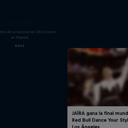
(Un)Credited
enes de la escena de Afro Dance
en Nigeria
BAILE