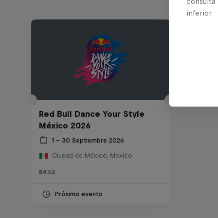
consulta
inferior.
Red Bull Dance Your Style
México 2026
1 – 30 Septiembre 2026
Ciudad de México, Mexico
BAILE
Próximo evento