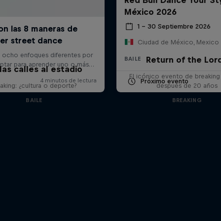
México 2026
1 – 30 Septiembre 2026
Ciudad de México, Mexico
Return of the Lor
BAILE
las calles al estadio
El icónico evento de breaking
Próximo evento
aking: ¿cultura o deporte?
después de 20 años
BAILE
BREAKING