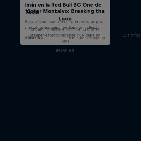
Victor Montalvo: Breaking the
Loop
El camino hasta el bronce: El primer
breaker estadounidense que gana en
Los oríg
París
BREAKING