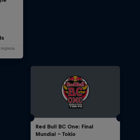
ds
 regresa
Red Bull BC One: Final
Mundial - Tokio