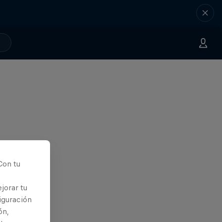
Con tu
jorar tu
iguración
ón,