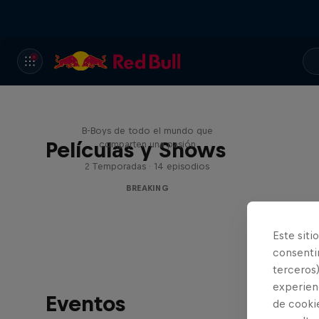
Break'n Reality
B-Boys de todo el mundo que
Películas y Shows
comparten una pasión
2 Temporadas · 14 episodios
BREAKING
Este siti
consentim
terceros)
experienc
Eventos
de cooki