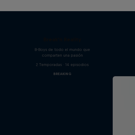
Break'n Reality
B-Boys de todo el mundo que
comparten una pasión
2 Temporadas · 14 episodios
BREAKING