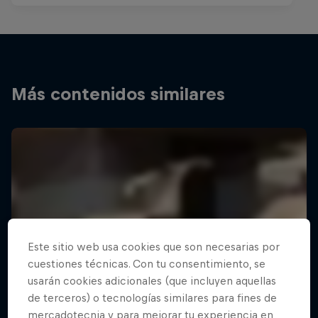
Más contenidos similares
Este sitio web usa cookies que son necesarias por
cuestiones técnicas. Con tu consentimiento, se
usarán cookies adicionales (que incluyen aquellas
de terceros) o tecnologías similares para fines de
mercadotecnia y para mejorar tu experiencia en