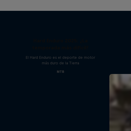
Hard Enduro 2025: ¿La
temporada más difícil?
El Hard Enduro es el deporte de motor
más duro de la Tierra
MTB