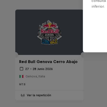
consulta
inferior.
Red Bull Genova Cerro Abajo
27 – 28 Junio 2026
Genova, Italia
MTB
Ver la repetición