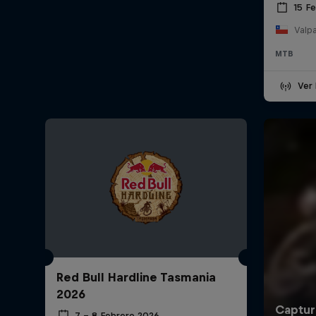
15 F
Valpa
MTB
Ver 
Red Bull Hardline Tasmania
2026
7 – 8 Febrero 2026