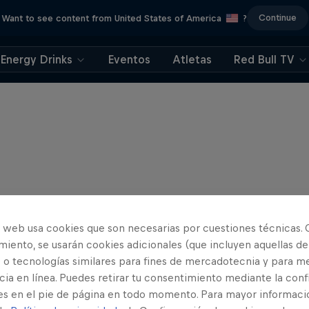
Continue
Want to see content from United States of America
?
Energy Drinks
Eventos
Atletas
Red Bull TV
o web usa cookies que son necesarias por cuestiones técnicas. 
iento, se usarán cookies adicionales (que incluyen aquellas de
 o tecnologías similares para fines de mercadotecnia y para me
ia en línea. Puedes retirar tu consentimiento mediante la conf
es en el pie de página en todo momento. Para mayor informaci