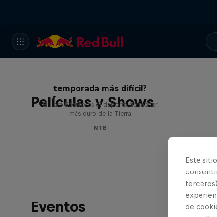
Hard Enduro 2025: ¿La
temporada más difícil?
Películas y Shows
El Hard Enduro es el deporte de motor
más duro de la Tierra
MTB
Este siti
consentim
terceros)
experienc
Eventos
de cooki