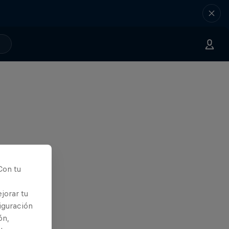
Con tu
jorar tu
iguración
ón,