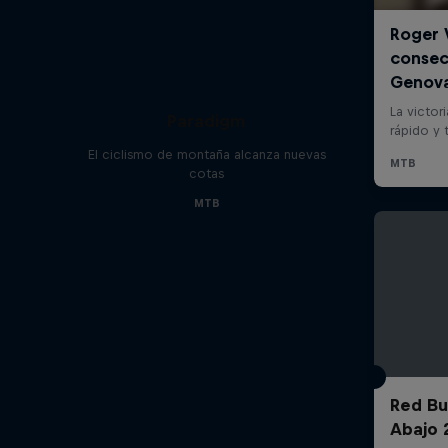
Paradigm
El ciclismo de montaña alcanza nuevas
cotas
MTB
Red Bu
Abajo 