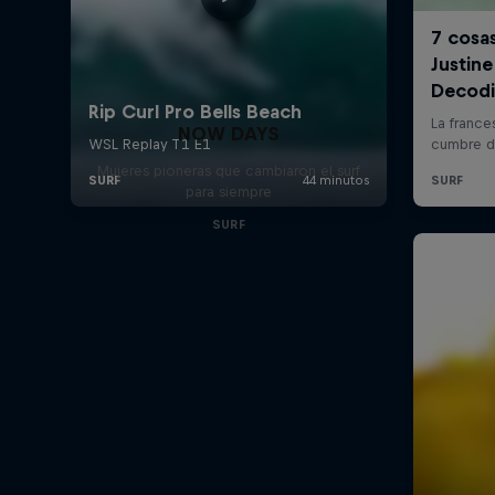
NOW DAYS
Mujeres pioneras que cambiaron el surf
para siempre
SURF