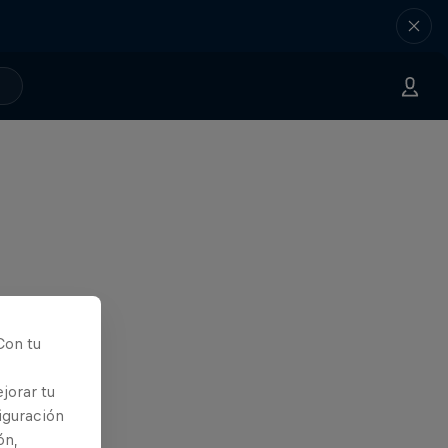
Con tu
jorar tu
iguración
ón,