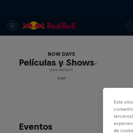
NOW DAYS
Películas y Shows
Mujeres pioneras que cambiaron el surf
para siempre
SURF
Este siti
consentim
terceros)
experienc
Eventos
de cooki