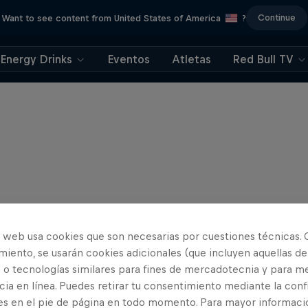
Continue
Want to see content from United States of America
?
Energy Drinks
Eventos
Atletas
Red Bull TV
o web usa cookies que son necesarias por cuestiones técnicas. 
iento, se usarán cookies adicionales (que incluyen aquellas de
 o tecnologías similares para fines de mercadotecnia y para me
ia en línea. Puedes retirar tu consentimiento mediante la conf
es en el pie de página en todo momento. Para mayor informaci