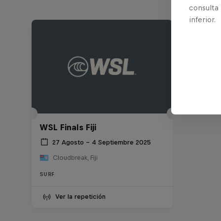
consulta
inferior.
WSL Finals Fiji
27 Agosto – 4 Septiembre 2025
Cloudbreak, Fiji
SURF
Ver la repetición