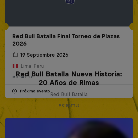
Red Bull Batalla Final Torneo de Plazas
2026
19 Septiembre 2026
Lima, Peru
Red Bull Batalla Nueva Historia:
MC BATTLE
20 Años de Rimas
Próximo evento
Red Bull Batalla
MC BATTLE