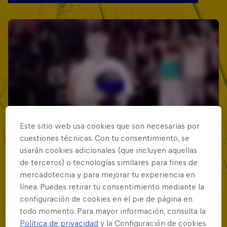
Este sitio web usa cookies que son necesarias por
cuestiones técnicas. Con tu consentimiento, se
usarán cookies adicionales (que incluyen aquellas
de terceros) o tecnologías similares para fines de
mercadotecnia y para mejorar tu experiencia en
línea. Puedes retirar tu consentimiento mediante la
configuración de cookies en el pie de página en
todo momento. Para mayor información, consulta la
Política de privacidad
y la Configuración de cookies