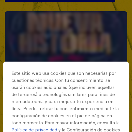
Este sitio web usa cookies que son necesarias por
cuestiones técnicas. Con tu consentimiento, se
usarán cookies adicionales (que incluyen aquellas
de terceros) o tecnologías similares para fines de
mercadotecnia y para mejorar tu experiencia en
línea. Puedes retirar tu consentimiento mediante la
configuración de cookies en el pie de página en
todo momento. Para mayor información, consulta la
Política de privacidad
y la Configuración de cookies