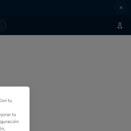
Con tu
jorar tu
iguración
ón,