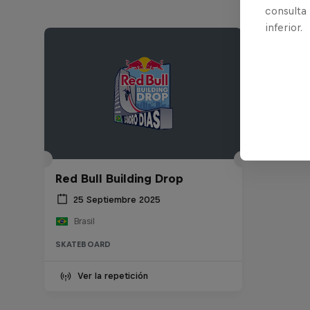
consulta
inferior.
Red Bull Building Drop
25 Septiembre 2025
Brasil
SKATEBOARD
Ver la repetición