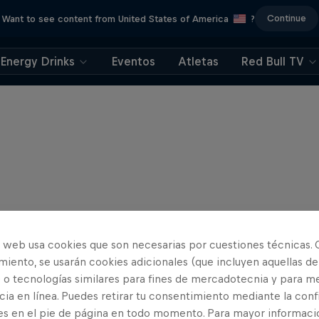
Continue
Want to see content from United States of America
?
Energy Drinks
Eventos
Atletas
Red Bull TV
o web usa cookies que son necesarias por cuestiones técnicas. 
iento, se usarán cookies adicionales (que incluyen aquellas de
 o tecnologías similares para fines de mercadotecnia y para me
ia en línea. Puedes retirar tu consentimiento mediante la conf
es en el pie de página en todo momento. Para mayor informaci