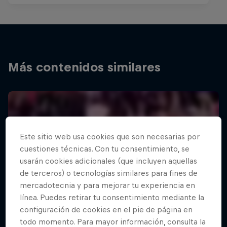
Más contenidos similares
Este sitio web usa cookies que son necesarias por
cuestiones técnicas. Con tu consentimiento, se
usarán cookies adicionales (que incluyen aquellas
de terceros) o tecnologías similares para fines de
mercadotecnia y para mejorar tu experiencia en
línea. Puedes retirar tu consentimiento mediante la
configuración de cookies en el pie de página en
todo momento. Para mayor información, consulta la