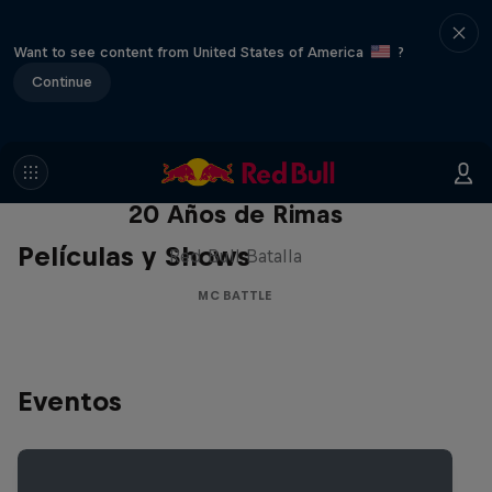
Want to see content from United States of America
?
Continue
Red Bull Batalla Nueva Historia:
20 Años de Rimas
Películas y Shows
Red Bull Batalla
MC BATTLE
Eventos