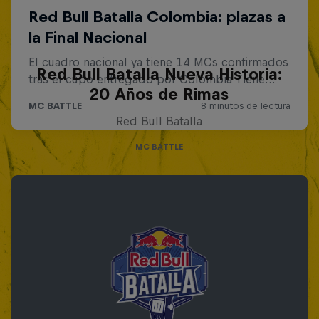
Red Bull Batalla Nueva Historia:
20 Años de Rimas
Red Bull Batalla
MC BATTLE