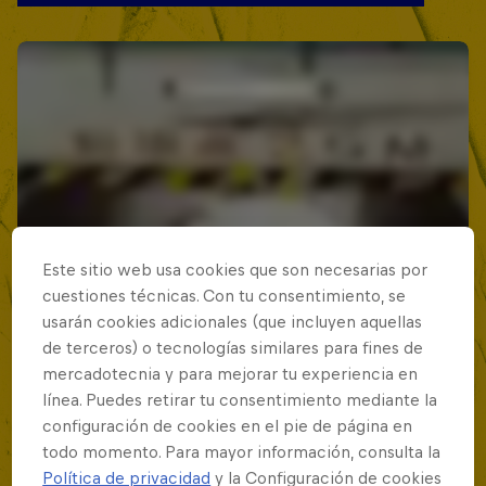
Este sitio web usa cookies que son necesarias por
cuestiones técnicas. Con tu consentimiento, se
usarán cookies adicionales (que incluyen aquellas
de terceros) o tecnologías similares para fines de
mercadotecnia y para mejorar tu experiencia en
línea. Puedes retirar tu consentimiento mediante la
configuración de cookies en el pie de página en
todo momento. Para mayor información, consulta la
Política de privacidad
y la Configuración de cookies