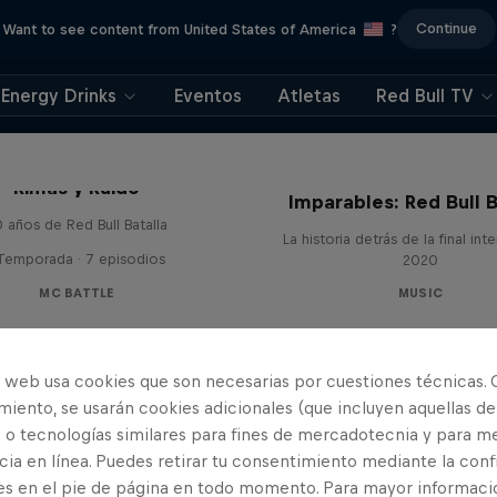
Continue
Want to see content from United States of America
?
Energy Drinks
Eventos
Atletas
Red Bull TV
Rimas y Ruido
Imparables: Red Bull B
 años de Red Bull Batalla
La historia detrás de la final int
 Temporada · 7 episodios
2020
MC BATTLE
MUSIC
o web usa cookies que son necesarias por cuestiones técnicas. 
iento, se usarán cookies adicionales (que incluyen aquellas de
 o tecnologías similares para fines de mercadotecnia y para me
ia en línea. Puedes retirar tu consentimiento mediante la conf
es en el pie de página en todo momento. Para mayor informaci