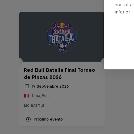
consulta
inferior.
Red Bull Batalla Final Torneo
de Plazas 2026
19 Septiembre 2026
Lima, Peru
MC BATTLE
Próximo evento