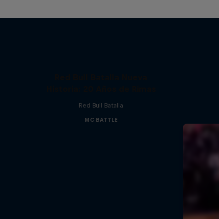
Red Bull Batalla Nueva
Historia: 20 Años de Rimas
Red Bull Batalla
MC BATTLE