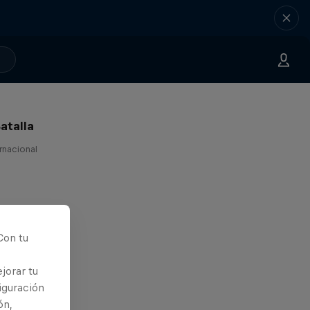
atalla
ernacional
Con tu
jorar tu
iguración
ón,