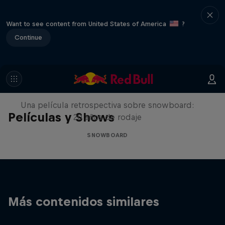
Want to see content from United States of America
?
Continue
Under Black Flag
Una película retrospectiva sobre snowboard:
Películas y Shows
20 años de rodaje
SNOWBOARD
Más contenidos similares