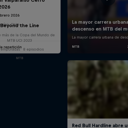
2026
ebrero 2026
raíso, Chile
Beyond the Line
e más de la Copa del Mundo de
MTB UCI 2023
la repetición
Temporadas · 8 episodios
MTB