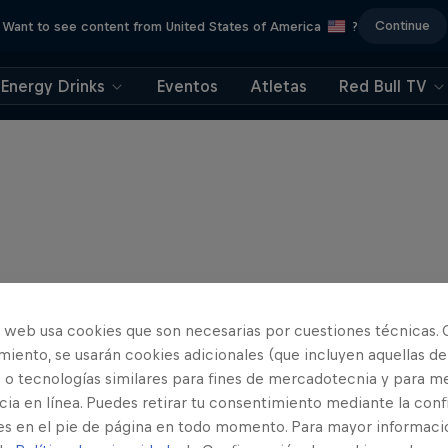
Continue
Want to see content from United States of America
?
Energy Drinks
Eventos
Atletas
Red Bull TV
o web usa cookies que son necesarias por cuestiones técnicas. 
iento, se usarán cookies adicionales (que incluyen aquellas de
 o tecnologías similares para fines de mercadotecnia y para me
ia en línea. Puedes retirar tu consentimiento mediante la conf
es en el pie de página en todo momento. Para mayor informaci