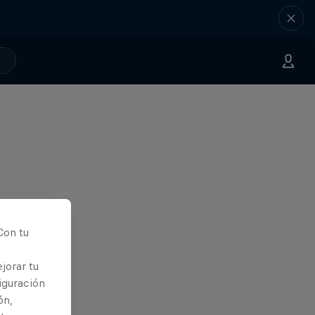
Con tu
jorar tu
iguración
ón,