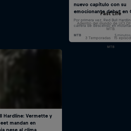
Fast Life
Adentro del mundo de UCI D
MTB.
3 Temporadas · 15 episod
MTB