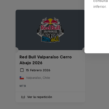
consulta
inferior.
Red Bull Valparaíso Cerro
Abajo 2026
15 Febrero 2026
Valparaíso, Chile
MTB
Ver la repetición