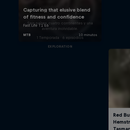
Rob Warner’s Wild Rides
Seis países, cuatro continentes y una
aventura inolvidable.
1 Temporada · 6 episodios
EXPLORATION