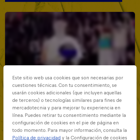
Este sitio web usa cookies que son necesarias por
cuestiones técnicas. Con tu consentimiento, se
usarán cookies adicionales (que incluyen aquellas
de terceros) o tecnologías similares para fines de
mercadotecnia y para mejorar tu experiencia en
línea. Puedes retirar tu consentimiento mediante la
configuración de cookies en el pie de página en
todo momento. Para mayor información, consulta la
Política de privacidad
y la Configuración de cookies