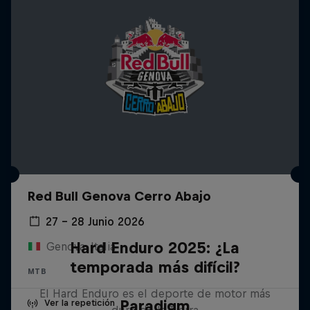
Red Bull Genova Cerro Abajo
27 – 28 Junio 2026
Hard Enduro 2025: ¿La
Genova, Italia
temporada más difícil?
MTB
El Hard Enduro es el deporte de motor más
Paradigm
Ver la repetición
duro de la Tierra