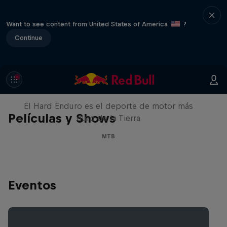
Want to see content from United States of America
?
Continue
Hard Enduro 2025: ¿La
temporada más difícil?
El Hard Enduro es el deporte de motor más
Películas y Shows
duro de la Tierra
MTB
Eventos