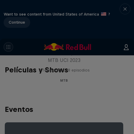
Want to see content from United States of America
?
Continue
Beyond the Line
Descubre más de la Copa del Mundo de
MTB UCI 2023
Películas y Shows
2 Temporadas · 8 episodios
MTB
Eventos