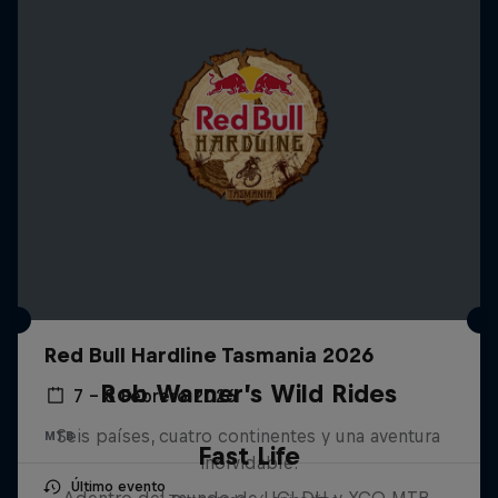
Red Bull Hardline Tasmania 2026
Rob Warner’s Wild Rides
7 – 8 Febrero 2026
Seis países, cuatro continentes y una aventura
MTB
Fast Life
inolvidable.
Último evento
Adentro del mundo de UCI DH y XCO MTB.