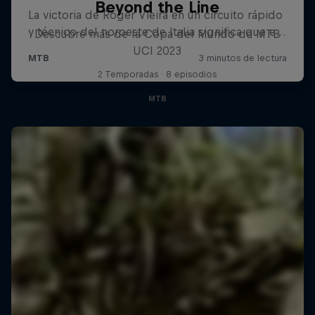
Beyond the Line
Descubre más de la Copa del Mundo de MTB
UCI 2023
2 Temporadas · 8 episodios
MTB