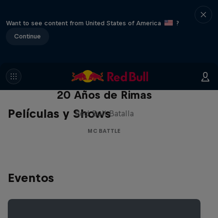
Want to see content from United States of America
?
Continue
Red Bull Batalla Nueva Historia:
20 Años de Rimas
Películas y Shows
Red Bull Batalla
MC BATTLE
Eventos