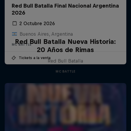
Red Bull Batalla Final Nacional Argentina
2026
2 Octubre 2026
Buenos Aires, Argentina
Red Bull Batalla Nueva Historia:
MC BATTLE
20 Años de Rimas
Tickets a la venta
Red Bull Batalla
MC BATTLE