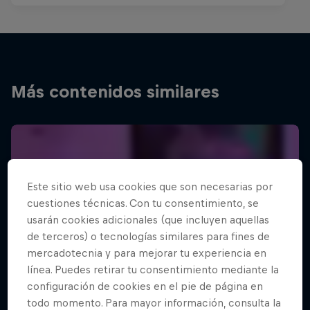
Más contenidos similares
Este sitio web usa cookies que son necesarias por
cuestiones técnicas. Con tu consentimiento, se
usarán cookies adicionales (que incluyen aquellas
de terceros) o tecnologías similares para fines de
mercadotecnia y para mejorar tu experiencia en
línea. Puedes retirar tu consentimiento mediante la
configuración de cookies en el pie de página en
todo momento. Para mayor información, consulta la