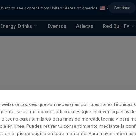
Continue
Want to see content from United States of America
?
Energy Drinks
Eventos
Atletas
Red Bull TV
o web usa cookies que son necesarias por cuestiones técnicas. 
iento, se usarán cookies adicionales (que incluyen aquellas de
 o tecnologías similares para fines de mercadotecnia y para me
ia en línea. Puedes retirar tu consentimiento mediante la conf
es en el pie de página en todo momento. Para mayor informaci