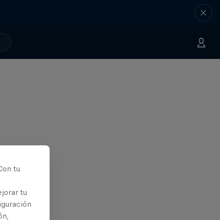
Con tu
jorar tu
iguración
ón,