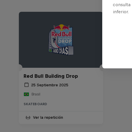
consulta
inferior.
Red Bull Building Drop
25 Septiembre 2025
Brasil
SKATEBOARD
Ver la repetición