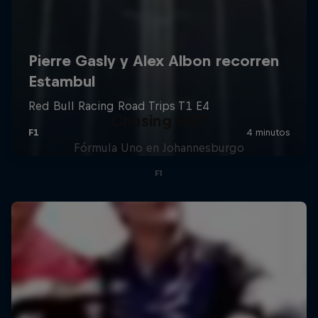
Chasing RB7
Fórmula Uno en Johannesburgo
F1