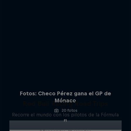
Fotos: Checo Pérez gana el GP de
Mónaco
Red Bull Racing Road Trips
20 fotos
Recorre el mundo con los pilotos de la Fórmula
F1
1