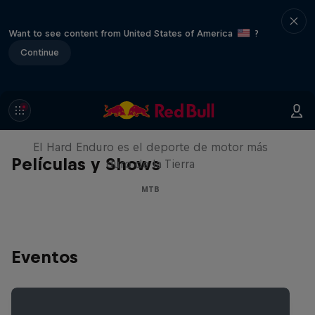
Want to see content from United States of America
?
Continue
Hard Enduro 2025: ¿La
temporada más difícil?
El Hard Enduro es el deporte de motor más
Películas y Shows
duro de la Tierra
MTB
Eventos