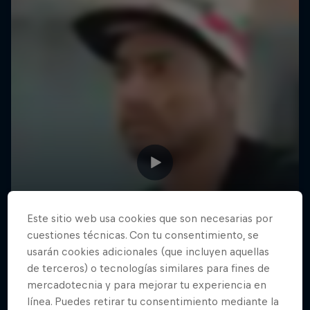
Este sitio web usa cookies que son necesarias por
cuestiones técnicas. Con tu consentimiento, se
usarán cookies adicionales (que incluyen aquellas
de terceros) o tecnologías similares para fines de
mercadotecnia y para mejorar tu experiencia en
línea. Puedes retirar tu consentimiento mediante la