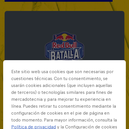
Este sitio web usa cookies que son necesarias por
cuestiones técnicas. Con tu consentimiento, se
usarán cookies adicionales (que incluyen aquellas
de terceros) o tecnologías similares para fines de
mercadotecnia y para mejorar tu experiencia en
Red Bull Batalla Final Torneo de Plazas
línea. Puedes retirar tu consentimiento mediante la
2026
configuración de cookies en el pie de página en
todo momento. Para mayor información, consulta la
19 Septiembre 2026
Política de privacidad
y la Configuración de cookies