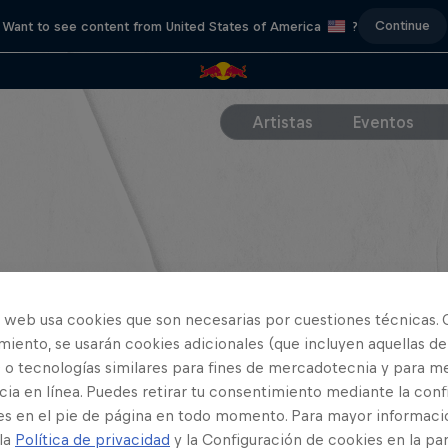
Continue
Want to see content from United States of America
?
Artistas
Eventos
o web usa cookies que son necesarias por cuestiones técnicas. 
iento, se usarán cookies adicionales (que incluyen aquellas de
 o tecnologías similares para fines de mercadotecnia y para me
ia en línea. Puedes retirar tu consentimiento mediante la conf
es en el pie de página en todo momento. Para mayor informaci
 la
Política de privacidad
y la Configuración de cookies en la pa