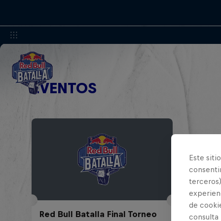
EVENTOS
Este siti
consentim
terceros)
experienc
de cooki
Red Bull Batalla Final Torneo
consulta