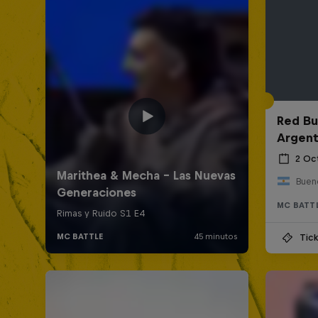
Red Bul
Argent
2 Oc
Bueno
MC BATT
Tick