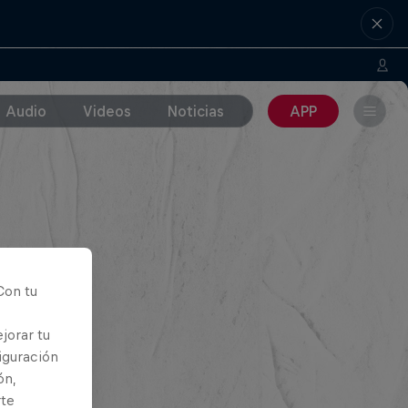
Audio
Videos
Noticias
APP
Con tu
jorar tu
iguración
ón,
rte