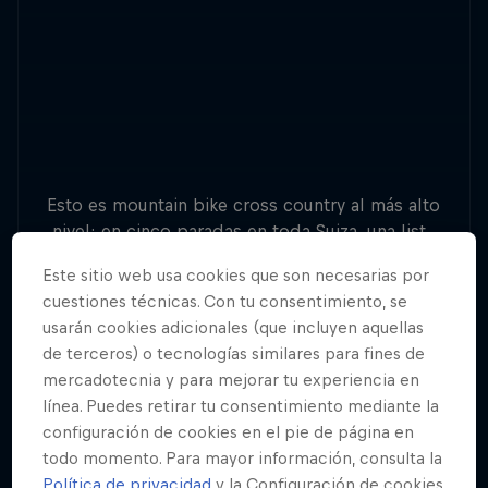
Esto es mountain bike cross country al más alto
nivel: en cinco paradas en toda Suiza, una lista
de atletas internacionales competirá por la
Este sitio web usa cookies que son necesarias por
victoria del título general.
cuestiones técnicas. Con tu consentimiento, se
usarán cookies adicionales (que incluyen aquellas
de terceros) o tecnologías similares para fines de
mercadotecnia y para mejorar tu experiencia en
línea. Puedes retirar tu consentimiento mediante la
configuración de cookies en el pie de página en
todo momento. Para mayor información, consulta la
Política de privacidad
y la Configuración de cookies