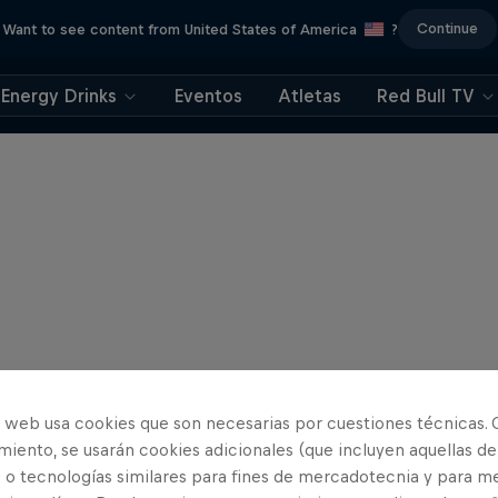
Continue
Want to see content from United States of America
?
Energy Drinks
Eventos
Atletas
Red Bull TV
o web usa cookies que son necesarias por cuestiones técnicas. 
iento, se usarán cookies adicionales (que incluyen aquellas de
 o tecnologías similares para fines de mercadotecnia y para me