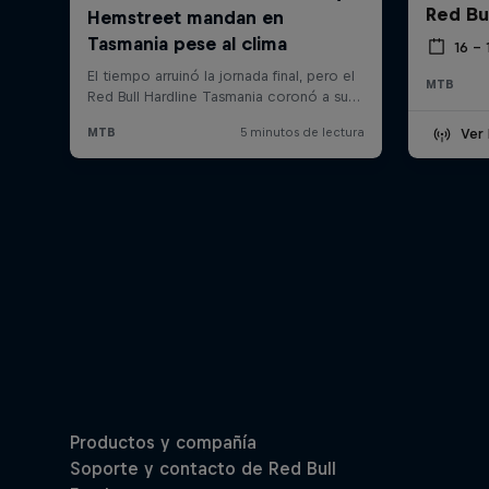
Red Bu
16 –
MTB
Ver 