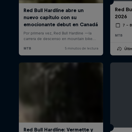
Red Bu
2026
7 – 
MTB
Últ