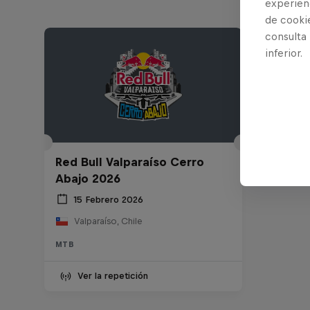
experienc
de cooki
consulta
inferior.
Red Bull Valparaíso Cerro
Abajo 2026
15 Febrero 2026
Valparaíso, Chile
MTB
Ver la repetición