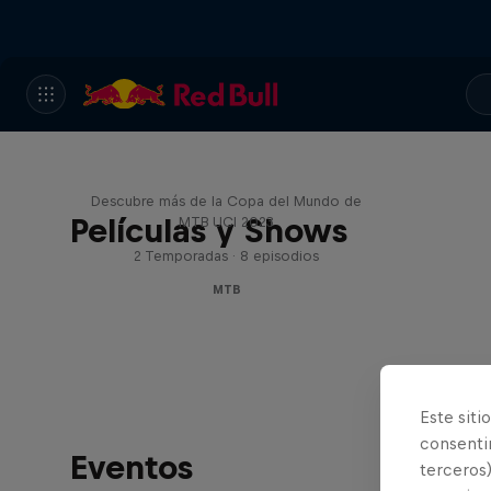
Beyond the Line
Descubre más de la Copa del Mundo de
Películas y Shows
MTB UCI 2023
2 Temporadas · 8 episodios
MTB
Este siti
consentim
Eventos
terceros)