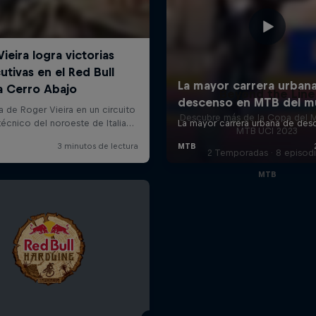
Beyond the Line
Descubre más de la Copa del 
MTB UCI 2023
2 Temporadas · 8 episod
MTB