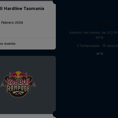
ll Hardline Tasmania
8 Febrero 2026
Fast Life
Adentro del mundo de UCI D
MTB.
imo evento
3 Temporadas · 15 episod
MTB