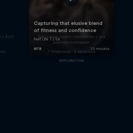
Rob Warner’s Wild Rides
H y XCO
Seis países, cuatro continentes y una
aventura inolvidable.
ios
1 Temporada · 6 episodios
EXPLORATION