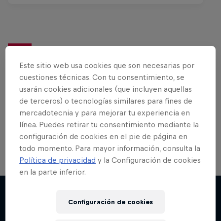
¿Quieres ver más?
Este sitio web usa cookies que son necesarias por
cuestiones técnicas. Con tu consentimiento, se
usarán cookies adicionales (que incluyen aquellas
Bike
de terceros) o tecnologías similares para fines de
mercadotecnia y para mejorar tu experiencia en
MTB, BMX o XC…¡lo mejor del mundo de las bicis
línea. Puedes retirar tu consentimiento mediante la
en un solo lugar!
configuración de cookies en el pie de página en
todo momento. Para mayor información, consulta la
Política de privacidad
y la Configuración de cookies
en la parte inferior.
Configuración de cookies
Más contenidos similares