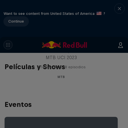
Want to see content from United States of America
?
Continue
Beyond the Line
Descubre más de la Copa del Mundo de
MTB UCI 2023
Películas y Shows
2 Temporadas · 8 episodios
MTB
Eventos