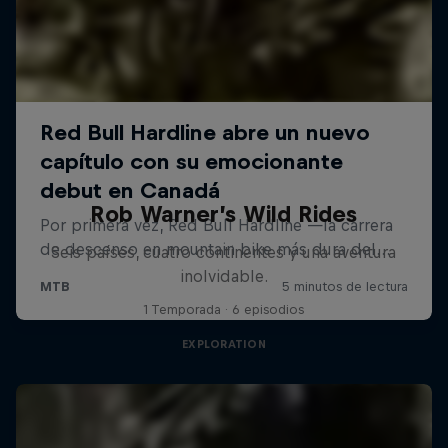
Rob Warner’s Wild Rides
Seis países, cuatro continentes y una aventura
inolvidable.
1 Temporada · 6 episodios
EXPLORATION