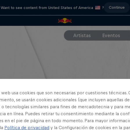
Continue
Want to see content from United States of America
?
Artistas
Eventos
o web usa cookies que son necesarias por cuestiones técnicas. 
iento, se usarán cookies adicionales (que incluyen aquellas de
 o tecnologías similares para fines de mercadotecnia y para me
ia en línea. Puedes retirar tu consentimiento mediante la conf
es en el pie de página en todo momento. Para mayor informaci
 la
Política de privacidad
y la Configuración de cookies en la pa