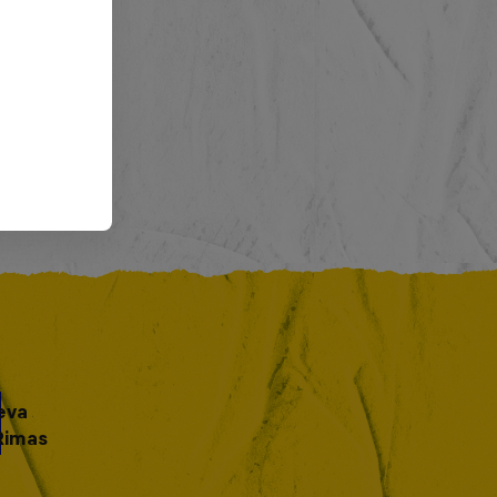
eva
Rimas