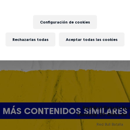
Configuración de cookies
Rechazarlas todas
Aceptar todas las cookies
Red Bull Batalla Nu
MÁS CONTENIDOS SIMILARES
Historia: 20 Años de 
Red Bull Batalla