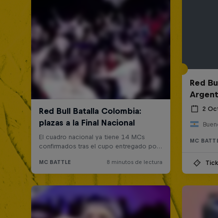
Red Bul
Argent
2 Oc
Bueno
MC BATT
Tick