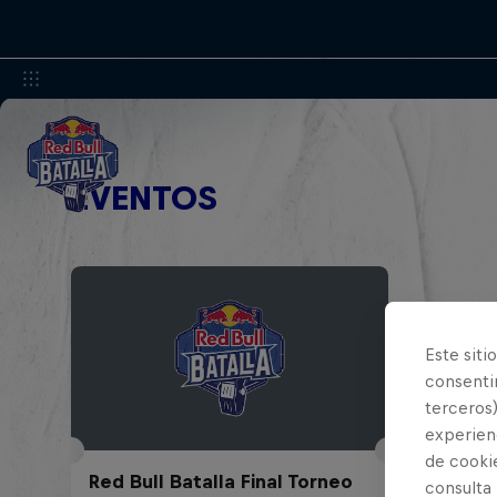
EVENTOS
Este siti
consentim
terceros)
experienc
de cooki
Red Bull Batalla Final Torneo
consulta