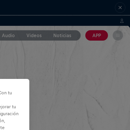
Audio
Videos
Noticias
APP
Con tu
jorar tu
iguración
ón,
rte