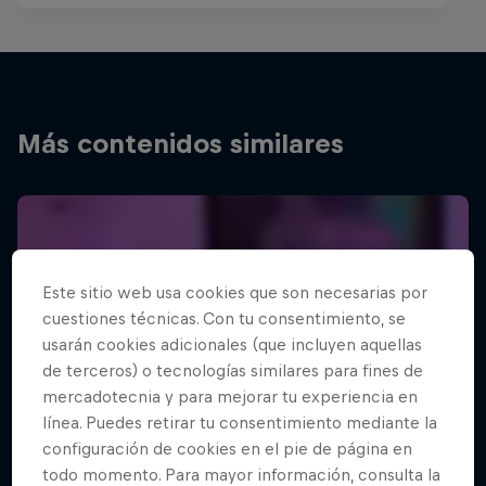
Más contenidos similares
Este sitio web usa cookies que son necesarias por
cuestiones técnicas. Con tu consentimiento, se
usarán cookies adicionales (que incluyen aquellas
de terceros) o tecnologías similares para fines de
mercadotecnia y para mejorar tu experiencia en
línea. Puedes retirar tu consentimiento mediante la
configuración de cookies en el pie de página en
todo momento. Para mayor información, consulta la