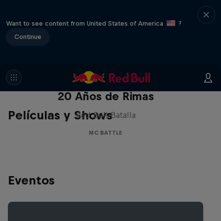
Want to see content from United States of America
?
Continue
Red Bull Batalla Nueva Historia:
20 Años de Rimas
Películas y Shows
Red Bull Batalla
MC BATTLE
Eventos