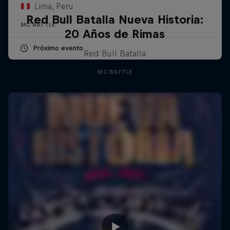
Lima, Peru
Red Bull Batalla Nueva Historia:
MC BATTLE
20 Años de Rimas
Próximo evento
Red Bull Batalla
MC BATTLE