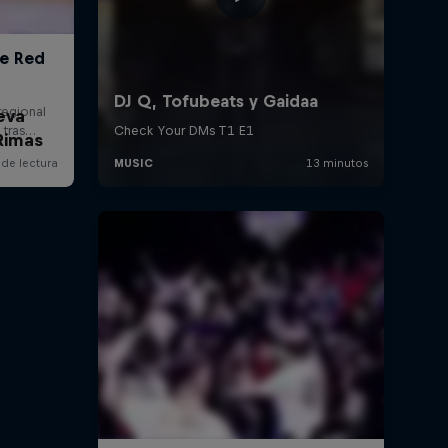
eva
Rimas