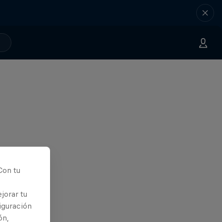
Con tu
jorar tu
iguración
ón,