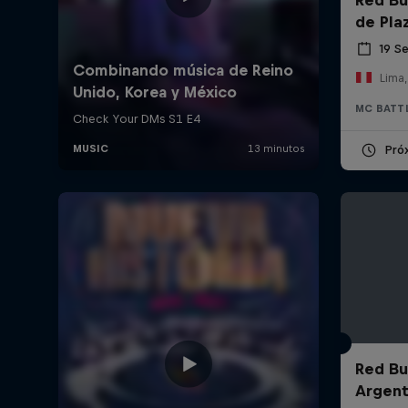
de Pla
19 S
Lima,
MC BATT
Pró
Red Bul
Argent