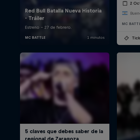
2 Oc
Bueno
MC BATT
Tick