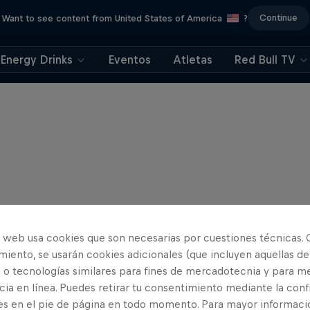
Continue
Want to see content from United States of America
?
Energy Drinks
Eventos
Atletas
Red Bull TV
o web usa cookies que son necesarias por cuestiones técnicas. 
iento, se usarán cookies adicionales (que incluyen aquellas de
 o tecnologías similares para fines de mercadotecnia y para me
ia en línea. Puedes retirar tu consentimiento mediante la conf
es en el pie de página en todo momento. Para mayor informaci