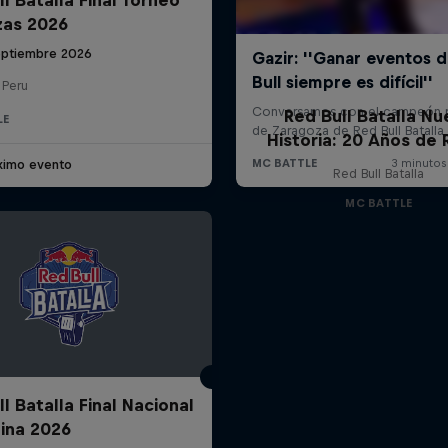
zas 2026
eptiembre 2026
 Peru
Red Bull Batalla Nu
LE
Historia: 20 Años de 
ximo evento
Red Bull Batalla
MC BATTLE
l Batalla Final Nacional
ina 2026