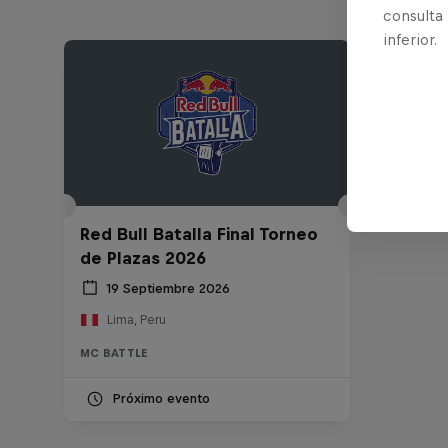
consulta
inferior.
Red Bull Batalla Final Torneo
de Plazas 2026
19 Septiembre 2026
Lima, Peru
MC BATTLE
Próximo evento