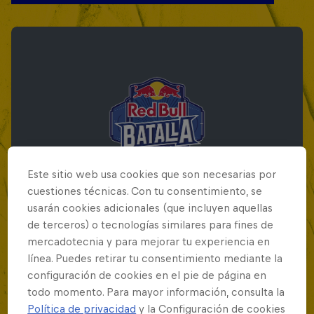
Este sitio web usa cookies que son necesarias por
cuestiones técnicas. Con tu consentimiento, se
usarán cookies adicionales (que incluyen aquellas
de terceros) o tecnologías similares para fines de
mercadotecnia y para mejorar tu experiencia en
Red Bull Batalla Final Torneo de Plazas
línea. Puedes retirar tu consentimiento mediante la
2026
configuración de cookies en el pie de página en
todo momento. Para mayor información, consulta la
19 Septiembre 2026
Política de privacidad
y la Configuración de cookies