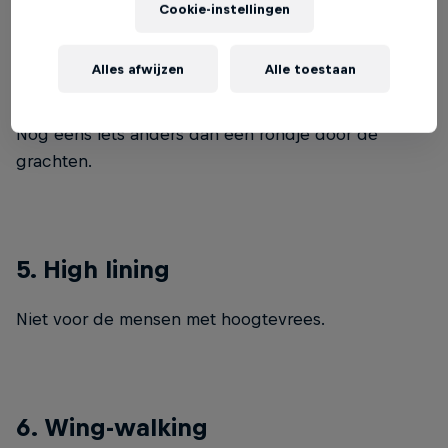
Cookie-instellingen
Alles afwijzen
Alle toestaan
4. Extreme dinghy racing
Nog eens iets anders dan een rondje door de
grachten.
5. High lining
Niet voor de mensen met hoogtevrees.
6. Wing-walking