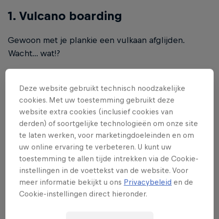
1. Vulcano boarding
Gewoon met je plankie een vulkaan afglijden.
Wacht... wat!?
Deze website gebruikt technisch noodzakelijke
cookies. Met uw toestemming gebruikt deze
2. Mountain unicycling
website extra cookies (inclusief cookies van
derden) of soortgelijke technologieën om onze site
Van de berg afrollen op je eenwieler.
te laten werken, voor marketingdoeleinden en om
uw online ervaring te verbeteren. U kunt uw
toestemming te allen tijde intrekken via de Cookie-
instellingen in de voettekst van de website. Voor
3. Limbo skating
meer informatie bekijkt u ons
Privacybeleid
en de
Cookie-instellingen direct hieronder.
Onder hoeveel auto's glijdt deze skatester door!?