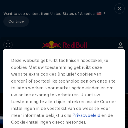
Want to see content from United States of America
?
Continue
Deze website gebruikt technisch noodzakelijke
404
cookies. Met uw toestemming gebruikt deze
Sorry, deze pagina is helaas niet meer
website extra cookies (inclusief cookies van
beschikbaar.
derden) of soortgelijke technologieën om onze site
te laten werken, voor marketingdoeleinden en om
uw online ervaring te verbeteren. U kunt uw
toestemming te allen tijde intrekken via de Cookie-
instellingen in de voettekst van de website. Voor
meer informatie bekijkt u ons
Privacybeleid
en de
Cookie-instellingen direct hieronder.