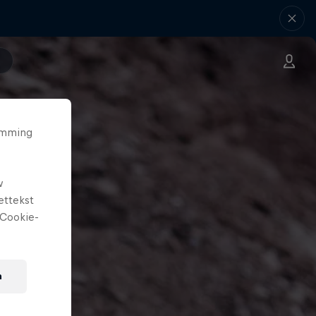
temming
w
ettekst
Cookie-
n