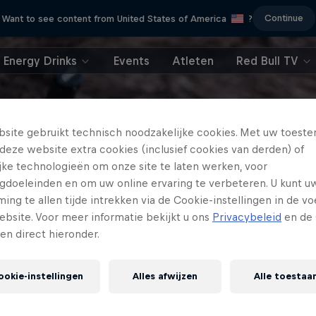
Continue
Want to see content from United States of America
?
Energy Drinks
Events
Atleten
Red Bull TV
site gebruikt technisch noodzakelijke cookies. Met uw toes
deze website extra cookies (inclusief cookies van derden) of
ijke technologieën om onze site te laten werken, voor
gdoeleinden en om uw online ervaring te verbeteren. U kunt u
ng te allen tijde intrekken via de Cookie-instellingen in de vo
ebsite. Voor meer informatie bekijkt u ons
Privacybeleid
en de 
gen direct hieronder.
ookie-instellingen
Alles afwijzen
Alle toestaa