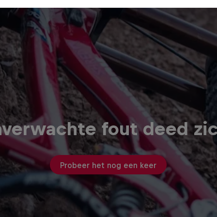
verwachte fout deed zi
Probeer het nog een keer