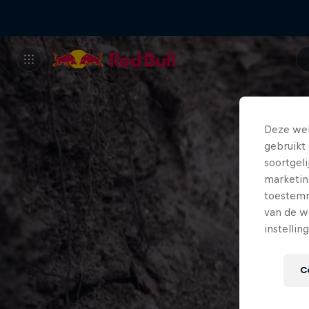
Deze web
gebruikt 
soortgel
marketin
toestemmi
van de w
instellin
C