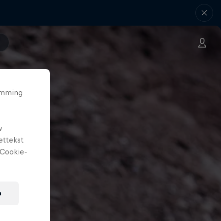
temming
w
ettekst
Cookie-
n