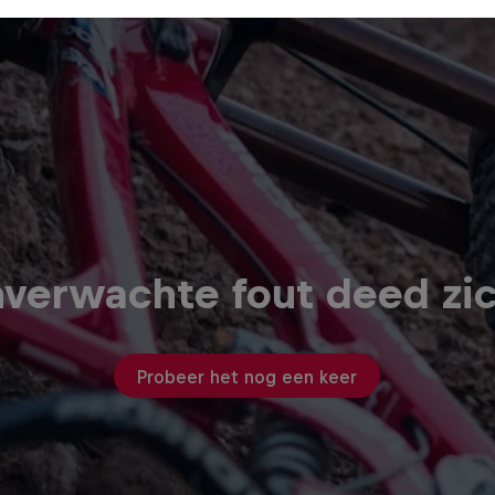
verwachte fout deed zi
Probeer het nog een keer