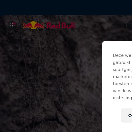
Deze web
gebruikt 
soortgel
marketin
toestemmi
van de w
instellin
C