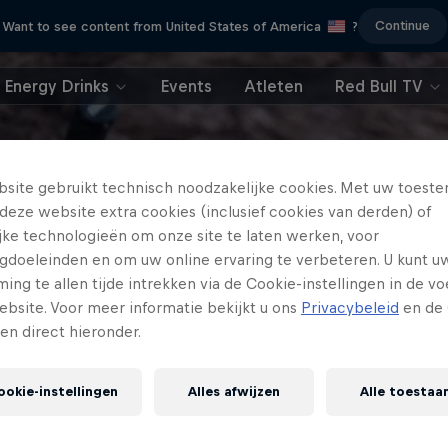
Continue
Want to see content from United States of America
?
Energy Drinks
Events
Atleten
Red Bull TV
site gebruikt technisch noodzakelijke cookies. Met uw toes
deze website extra cookies (inclusief cookies van derden) of
ijke technologieën om onze site te laten werken, voor
gdoeleinden en om uw online ervaring te verbeteren. U kunt u
ng te allen tijde intrekken via de Cookie-instellingen in de vo
ebsite. Voor meer informatie bekijkt u ons
Privacybeleid
en de 
gen direct hieronder.
ookie-instellingen
Alles afwijzen
Alle toestaa