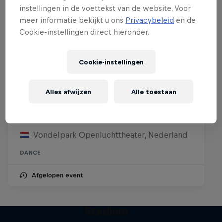
instellingen in de voettekst van de website. Voor
meer informatie bekijkt u ons
Privacybeleid
en de
Cookie-instellingen direct hieronder.
Cookie-instellingen
Red Bull Dance Your Style National
Alles afwijzen
Alle toestaan
Final 🇳🇱
21 juli 2026
Vondelpark Openluchttheater, Nederland
DANCE
Afgelopen event
From the Streets to the
Stadium