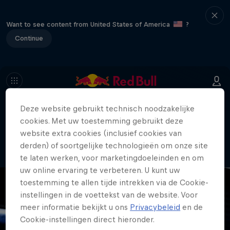
Want to see content from United States of America
?
Continue
Deze website gebruikt technisch noodzakelijke
404
cookies. Met uw toestemming gebruikt deze
Sorry, deze pagina is helaas niet meer
website extra cookies (inclusief cookies van
beschikbaar.
derden) of soortgelijke technologieën om onze site
te laten werken, voor marketingdoeleinden en om
uw online ervaring te verbeteren. U kunt uw
toestemming te allen tijde intrekken via de Cookie-
instellingen in de voettekst van de website. Voor
meer informatie bekijkt u ons
Privacybeleid
en de
Cookie-instellingen direct hieronder.